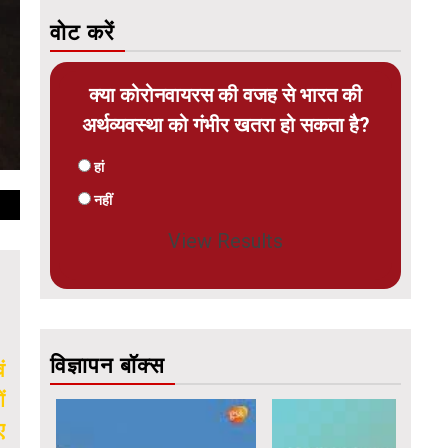
वोट करें
क्या कोरोनवायरस की वजह से भारत की
अर्थव्यवस्था को गंभीर खतरा हो सकता है?
हां
नहीं
View Results
विज्ञापन बॉक्स
ं
ं
ए