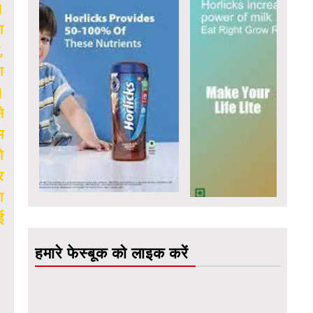
।
ा
,
ा
।
े
म
ो
र
ा
ई
हमारे फेस्बूक को लाइक करें