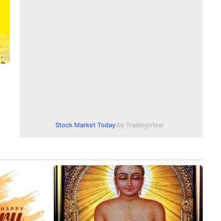
Stock Market Today
by TradingView