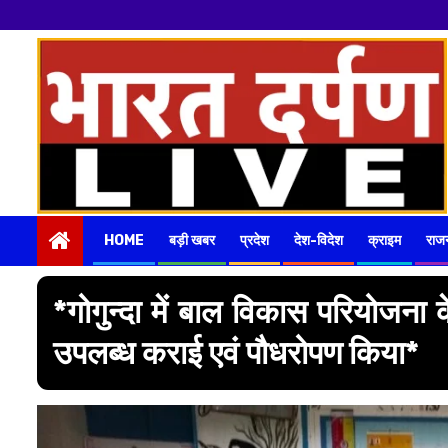
नमस्कार
हमारे न्यूज पोर्टल - मे 
Skip
to
content
HOME
बड़ी खबर
प्रदेश
देश-विदेश
क्राइम
राज
*गोगुन्दा में बाल विकास परियोजना क
उपलब्ध कराई एवं पौधरोपण किया*