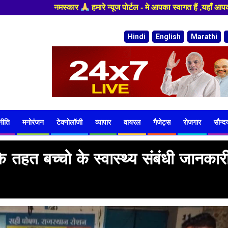
आपका स्वागत हैं ,यहाँ आपको हमेशा ताजा खबरों से रूबरू कराया जाएगा , खबर ओर 
Hindi
English
Marathi
नीति
मनोरंजन
टेक्नोलॉजी
व्यापार
वायरल
गैजेट्स
रोजगार
सौन्दर्
े तहत बच्चो के स्वास्थ्य संबंधी जानकार