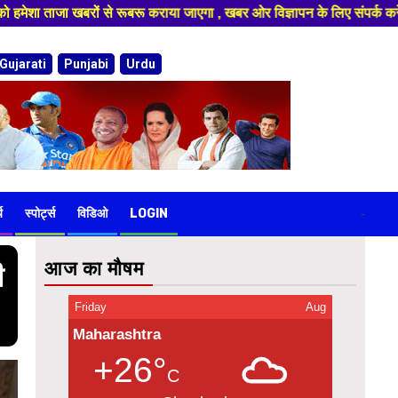
विज्ञापन के लिए संपर्क करे 9974940324 8955950335 ,हमारे यूट्यूब चैनल को स
Gujarati
Punjabi
Urdu
य
स्पोर्ट्स
विडिओ
LOGIN
-
आज का मौषम
ी
Friday
Aug
Maharashtra
+26°
C