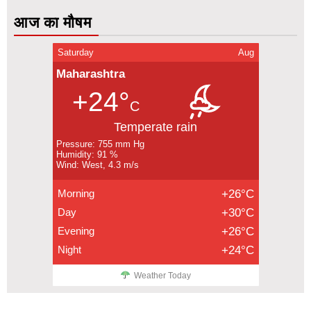
आज का मौषम
Saturday
Aug
Maharashtra
+24°
C
Temperate rain
Pressure: 755 mm Hg
Humidity: 91 %
Wind: West, 4.3 m/s
Morning
+26°C
Day
+30°C
Evening
+26°C
Night
+24°C
Weather Today