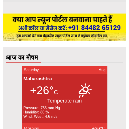
आज का मौषम
Saturday
Aug
Maharashtra
+26°
C
Temperate rain
Pressure: 753 mm Hg
Humidity: 86 %
Wind: West, 4.6 m/s
Morning
+26°C