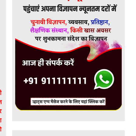
ी
न
र
ा
ो