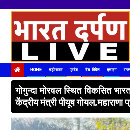
नमस्कार
हमारे न
Skip
to
content
HOME
बड़ी खबर
प्रदेश
देश-विदेश
क्राइम
राज
गोगुन्दा मोरवल स्थित विकसित भारत स
केंद्रीय मंत्री पीयूष गोयल,महाराणा प