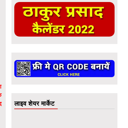
ा
ि
लाइव शेयर मार्केट
द