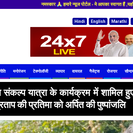
्यूज पोर्टल - मे आपका स्वागत हैं ,यहाँ आपको हमेशा ताजा खबरों से रूबरू करा
Hindi
English
Marathi
नीति
मनोरंजन
टेक्नोलॉजी
व्यापार
वायरल
गैजेट्स
रोजगार
सौन्दर्
ंकल्प यात्रा के कार्यक्रम में शामिल हु
्रताप की प्रतिमा को अर्पित की पुष्पांजलि