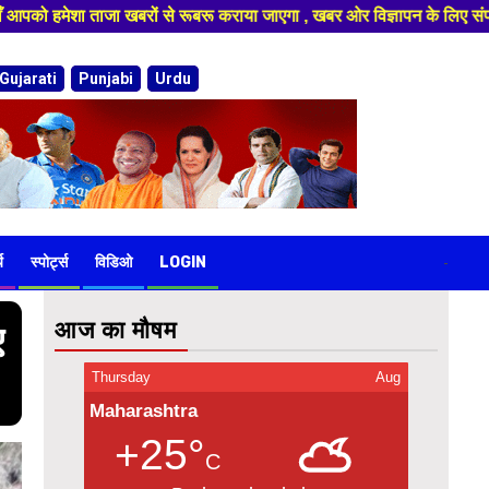
या जाएगा , खबर ओर विज्ञापन के लिए संपर्क करे 9974940324 8955950335 ,हमारे
Gujarati
Punjabi
Urdu
य
स्पोर्ट्स
विडिओ
LOGIN
-
आज का मौषम
ए
Thursday
Aug
Maharashtra
+25°
C