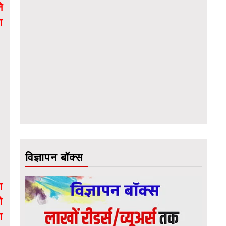
े
ा
विज्ञापन बॉक्स
ा
ो
ा