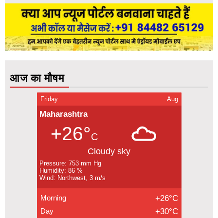
आज का मौषम
Friday
Aug
Maharashtra
+26°
C
Cloudy sky
Pressure: 753 mm Hg
Humidity: 86 %
Wind: Northwest, 3 m/s
Morning
+26°C
Day
+30°C