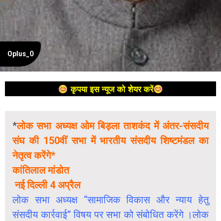
Oplus_0
कृपया इस न्यूज को शेयर करें
*
लोक सभा अध्यक्ष ओम बिड़ला ताशकंद में अंतर-संसदीय
संघ की 150वीं सभा में भारतीय संसदीय शिष्टमंडल का
नेतृत्व करेंगे*
कांतिलाल मांडोत
नई दिल्ली 4 अप्रैल
लोक सभा अध्यक्ष “सामाजिक विकास और न्याय हेतु
संसदीय कार्रवाई” विषय पर सभा को संबोधित करेंगे ।लोक