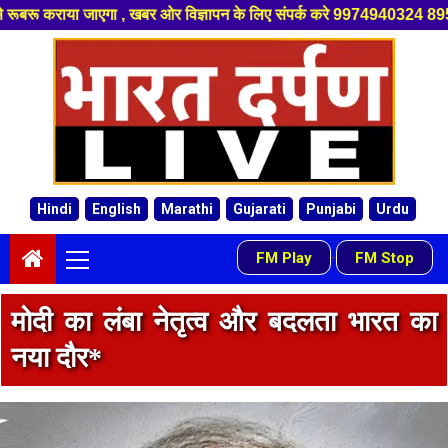
न के लिए संपर्क करे 9974940324 8955950335 ,हमारे यूट्यूब चैनल को सबस्क्रा
Skip
to
content
Hindi
English
Marathi
Gujarati
Punjabi
Urdu
Primary
FM Play
FM Stop
-
Menu
मोदी का लंबा नेतृत्व और बदलता भारत का
नया दौर*