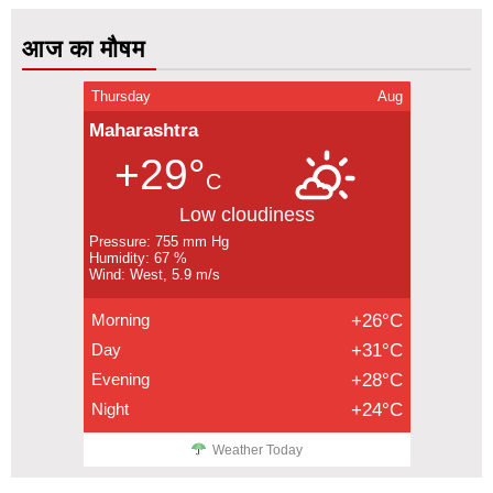
आज का मौषम
Thursday
Aug
Maharashtra
+29°
C
Low cloudiness
Pressure: 755 mm Hg
Humidity: 67 %
Wind: West, 5.9 m/s
Morning
+26°C
Day
+31°C
Evening
+28°C
Night
+24°C
Weather Today