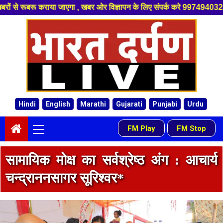
 विज्ञापन के लिए संपर्क करे 9974940324 8955950335 ,हमारे यूट्यूब चैनल को स
Skip
to
content
Hindi
English
Marathi
Gujarati
Punjabi
Urdu
Primary
FM Play
FM Stop
-
Menu
सामायिक मोक्ष का सर्वश्रेष्ठ अंग : आचार्य
चन्द्राननसागर सूरिश्वर*