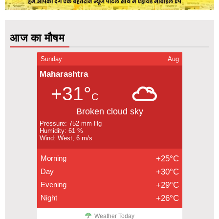
आज का मौषम
Sunday
Aug
Maharashtra
+31°
C
Broken cloud sky
Pressure: 752 mm Hg
Humidity: 61 %
Wind: West, 6 m/s
Morning
+25°C
Day
+30°C
Evening
+29°C
Night
+26°C
Weather Today