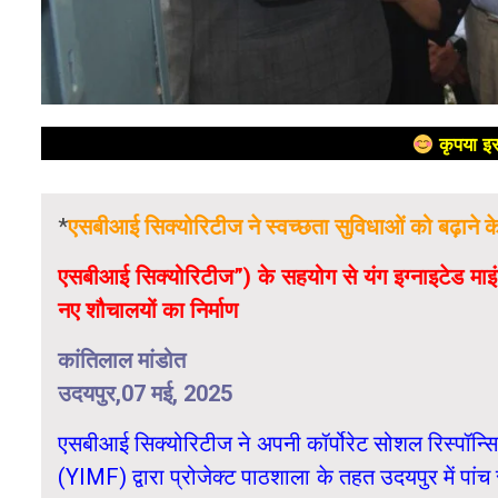
कृपया इस
*
एसबीआई सिक्योरिटीज ने स्वच्छता सुविधाओं को बढ़ाने 
एसबीआई सिक्योरिटीज”) के सहयोग से यंग इग्नाइटेड माइंड्
नए शौचालयों का निर्माण
कांतिलाल मांडोत
उदयपुर,07 मई, 2025
एसबीआई सिक्योरिटीज ने अपनी कॉर्पोरेट सोशल रिस्पॉन्
(YIMF) द्वारा प्रोजेक्ट पाठशाला के तहत उदयपुर में पांच 