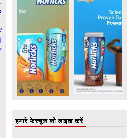
न
े
ं
ी
र
हमारे फेस्बूक को लाइक करें