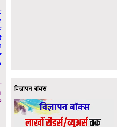
े
र
ं
ई
ं
न
र
त
विज्ञापन बॉक्स
ा
े