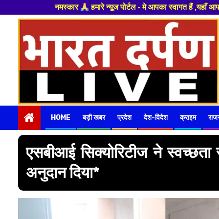
आपका स्वागत हैं ,यहाँ आपको हमेशा ताजा खबरों से रूबरू कराया जाएगा , खबर ओर
Skip
to
content
HOME
बड़ी खबर
प्रदेश
देश-विदेश
क्राइम
राज
एसबीआई सिक्योरिटीज ने स्वच्छता 
अनुदान दिया*