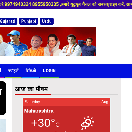
बस्क्राइब करें, साथ मे हमारे फेसबुक को लाइक जरूर करें ,
Gujarati
Punjabi
Urdu
य
स्पोर्ट्स
विडिओ
LOGIN
-
आज का मौषम
ा
Saturday
Aug
Maharashtra
+30°
C