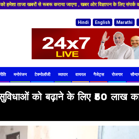
 विज्ञापन के लिए संपर्क करे 9974940324 8955950335 ,हमारे यूट्यूब चैनल को स
Hindi
English
Marathi
नीति
मनोरंजन
टेक्नोलॉजी
व्यापार
वायरल
गैजेट्स
रोजगार
सौन्दर्
सुविधाओं को बढ़ाने के लिए ₹50 लाख क