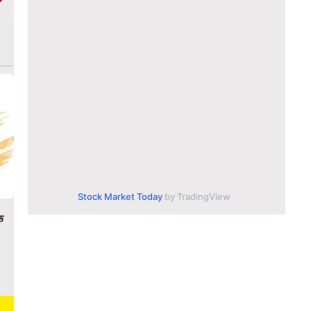
Stock Market Today
by TradingView
क