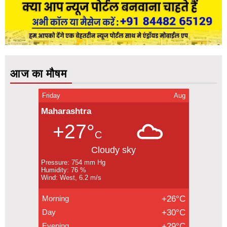
आज का मौषम
Friday
Aug
Maharashtra
+27°
C
Cloudy sky
Pressure: 754 mm Hg
Humidity: 76 %
Wind: West, 6.2 m/s
Morning
+26°C
Day
+30°C
Evening
+29°C