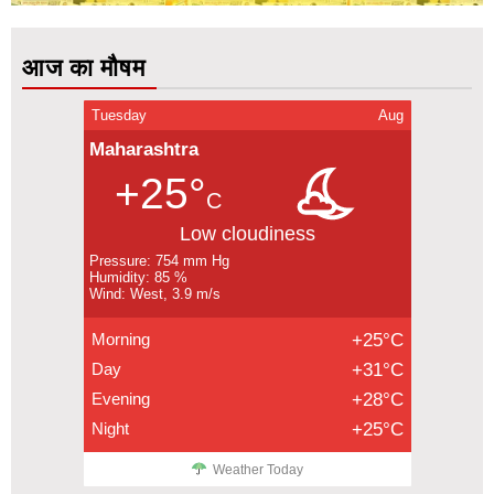
आज का मौषम
Tuesday
Aug
Maharashtra
+25°
C
Low cloudiness
Pressure: 754 mm Hg
Humidity: 85 %
Wind: West, 3.9 m/s
Morning
+25°C
Day
+31°C
Evening
+28°C
Night
+25°C
Weather Today