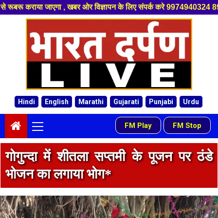
खबर ओर विज्ञापन के लिए संपर्क करे 9974940324 8955950335 ,हमारे यूट्यूब चै
Skip
to
content
Hindi
English
Marathi
Gujarati
Punjabi
Urdu
Primary
FM Play
FM Stop
-
Menu
गोगुन्दा में शीतला सप्तमी के पूजन पर ठंडे
भोजन का लगाया भोग*