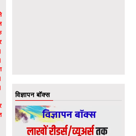
े
ल
क
र
।
।
ण
।
।
विज्ञापन बॉक्स
र
त