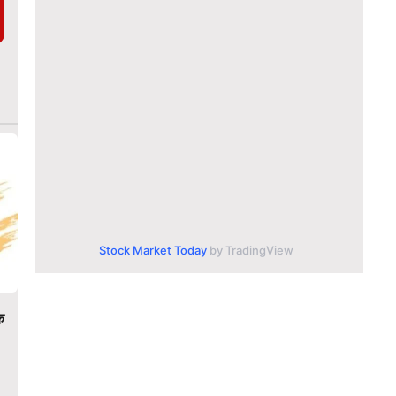
Stock Market Today
by TradingView
क