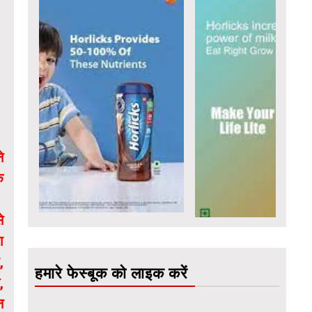
े
े
े
ा
,
हमारे फेस्बूक को लाइक करें
,
न