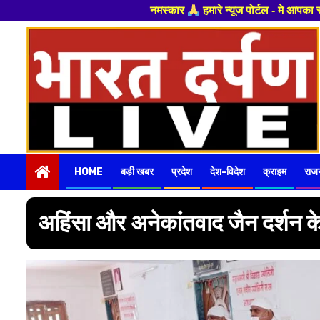
र
हमारे न्यूज पोर्टल - मे आपका स्वागत हैं ,यहाँ आपको हमेशा ताजा खबरों स
Skip
to
content
HOME
बड़ी खबर
प्रदेश
देश-विदेश
क्राइम
राज
अहिंसा और अनेकांतवाद जैन दर्शन के 