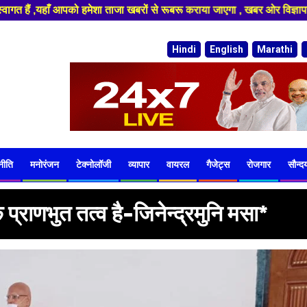
े रूबरू कराया जाएगा , खबर ओर विज्ञापन के लिए संपर्क करे 9974940324 8955950
Hindi
English
Marathi
नीति
मनोरंजन
टेक्नोलॉजी
व्यापार
वायरल
गैजेट्स
रोजगार
सौन्दर्
प्राणभुत तत्व है-जिनेन्द्रमुनि मसा*