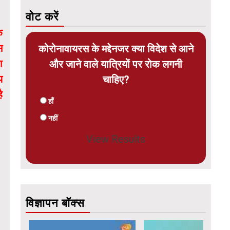
वोट करें
ि
स
कोरोनावायरस के मद्देनजर क्या विदेश से आने
ा
और जाने वाले यात्रियों पर रोक लगनी
य
चाहिए?
ै
हाँ
नहीं
View Results
विज्ञापन बॉक्स