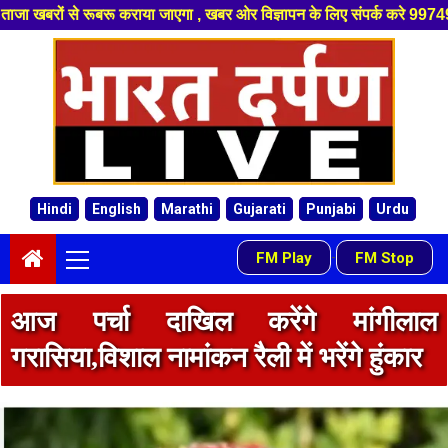
ा , खबर ओर विज्ञापन के लिए संपर्क करे 9974940324 8955950335 ,हमारे यूट्यू
Skip
to
content
Hindi
English
Marathi
Gujarati
Punjabi
Urdu
Primary
FM Play
FM Stop
-
Menu
आज पर्चा दाखिल करेंगे मांगीलाल
गरासिया,विशाल नामांकन रैली में भरेंगे हुंकार