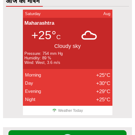
आज का मौषम
Saturday
Aug
Maharashtra
+25°
C
Cloudy sky
Pressure: 754 mm Hg
Humidity: 89 %
Wind: West, 3.6 m/s
Morning
+25°C
Day
+30°C
Evening
+29°C
Night
+25°C
Weather Today