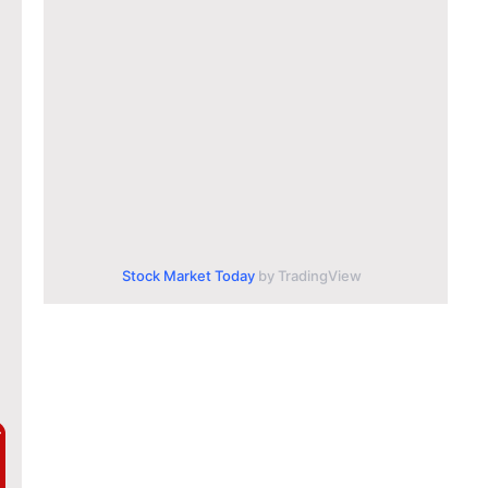
Stock Market Today
by TradingView
ै