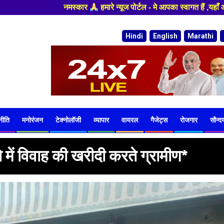
र्टल - मे आपका स्वागत हैं ,यहाँ आपको हमेशा ताजा खबरों से रूबरू कराया जाएग
Hindi
English
Marathi
नीति
मनोरंजन
टेक्नोलॉजी
व्यापार
वायरल
गैजेट्स
रोजगार
सौन्दर्
में विवाह की खरीदी करते ग्रामीण*