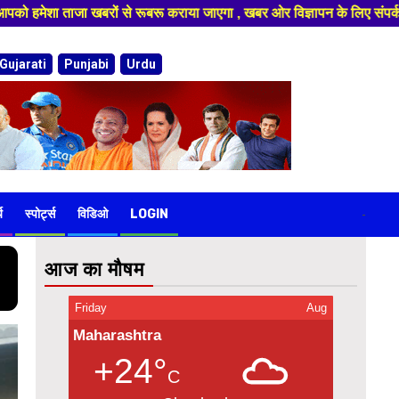
ा , खबर ओर विज्ञापन के लिए संपर्क करे 9974940324 8955950335 ,हमारे यूट्यूब
Gujarati
Punjabi
Urdu
य
स्पोर्ट्स
विडिओ
LOGIN
-
आज का मौषम
Friday
Aug
Maharashtra
+24°
C