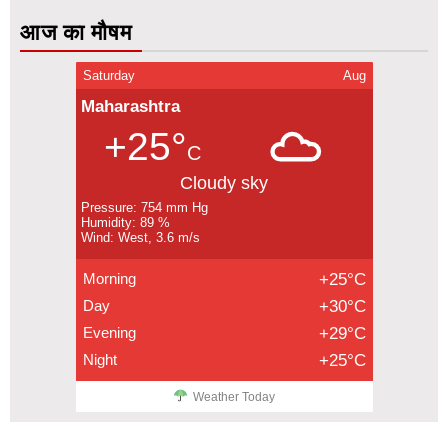
आज का मौषम
Saturday
Aug
Maharashtra
+25°
C
Cloudy sky
Pressure: 754 mm Hg
Humidity: 89 %
Wind: West, 3.6 m/s
Morning
+25°C
Day
+30°C
Evening
+29°C
Night
+25°C
Weather Today