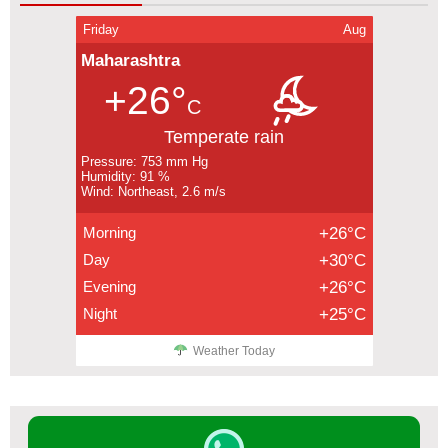
Friday
Aug
Maharashtra
+26°
C
Temperate rain
Pressure: 753 mm Hg
Humidity: 91 %
Wind: Northeast, 2.6 m/s
Morning
+26°C
Day
+30°C
Evening
+26°C
Night
+25°C
Weather Today