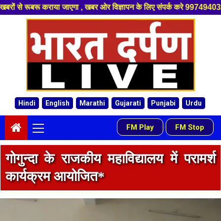
, खबर ओर विज्ञापन के लिए संपर्क करे 9974940324 8955950335 ,हमारे यूट्यूब 
Skip
to
content
Hindi
English
Marathi
Gujarati
Punjabi
Urdu
Primary
FM Play
FM Stop
-
Menu
गोगुन्दा के राजकीय महाविद्यालय में परामर्श
कार्यक्रम आयोजित*