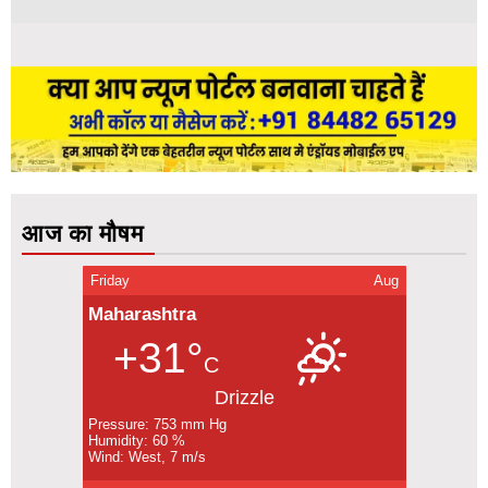
आज का मौषम
Friday
Aug
Maharashtra
+31°
C
Drizzle
Pressure: 753 mm Hg
Humidity: 60 %
Wind: West, 7 m/s