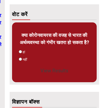
।
वोट करें
र
र
क्या कोरोनवायरस की वजह से भारत की
र
अर्थव्यवस्था को गंभीर खतरा हो सकता है?
े
हां
नहीं
View Results
विज्ञापन बॉक्स