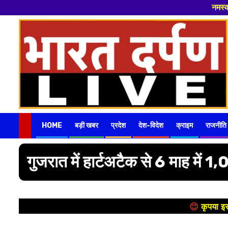
नमस्कार 🙏 हमारे न्यूज पोर्टल - मे आपका स्वागत हैं
Skip
to
content
HOME
बड़ी खबर
प्रदेश
देश-विदेश
क्राइम
राजनीति
गुजरात में हार्टअटैक से 6 माह में 
😊
कृपया इस