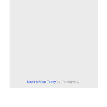
Stock Market Today
by TradingView