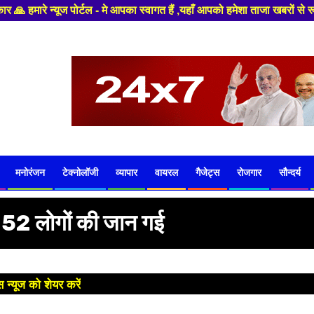
 ,यहाँ आपको हमेशा ताजा खबरों से रूबरू कराया जाएगा , खबर ओर विज्ञापन के लि
मनोरंजन
टेक्नोलॉजी
व्यापार
वायरल
गैजेट्स
रोजगार
सौन्दर्य
1,052 लोगों की जान गई
 न्यूज को शेयर करें
😊