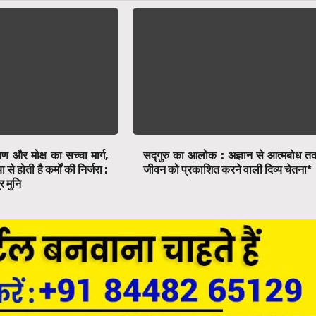
ाण और मोक्ष का सच्चा मार्ग,
सद्गुरु का आलोक : अज्ञान से आत्मबोध त
े होती है कर्मों की निर्जरा :
जीवन को प्रकाशित करने वाली दिव्य चेतना*
र मुनि