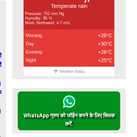
Temperate rain
Pressure: 752 mm Hg
Humidity: 85 %
Wind: Northwest, 4.7 m/s
Morning
+26°C
Day
+30°C
Evening
+26°C
ी
Night
+25°C
ं
Weather Today
।
े
।
WhatsApp ग्रुप को जॉईन करने के लिए क्लिक
करें.