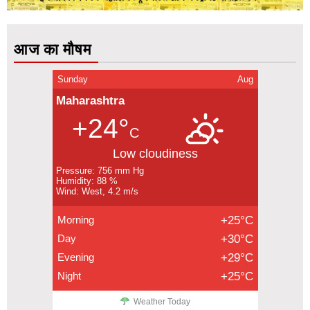
आज का मौषम
Sunday
Aug
Maharashtra
+24°
C
Low cloudiness
Pressure: 756 mm Hg
Humidity: 88 %
Wind: West, 4.2 m/s
Morning
+25°C
Day
+30°C
Evening
+29°C
Night
+25°C
Weather Today