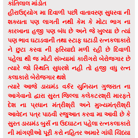
કાંતિલાલ માંડોત
હીરાઉદ્યોગ મા દિવાળી પછી વાતાવરણ સુધરવા ની
શક્યતા પણ લાગતી નથી કેમ કે મોટા ભાગ ના
કારખાના હજી પણ બંધ છે અને જે ખુલ્યા છે ત્યાં
પણ ભાવ ઘટાડવાની તથા સ્ટાફ ઘટાડી રત્નકલાકારો
ને છુટા કરવા ની ફરિયાદો મળી રહી છે દિવાળી
પહેલા થી જ મોટી સંખ્યામાં કારીગરો બેરોજગાર છે
ત્યારે જો સ્થિતિ સુધરશે નહી તો હજી વધુ રત્ન
કલાકારો બેરોજગાર થશે
ત્યારે આજે ડાયમંડ વર્કર યુનિયન ગુજરાત ના
આગેવાનો દ્વારા સુરત જિલ્લા કલેકટરશ્રી મારફતે
દેશ ના પ્રધાન મંત્રીશ્રી અને મુખ્યમંત્રીશ્રી
આવેદન પત્ર પાઠવી રજુઆત કરવા મા આવી છે કે
સુરત ડાયમંડ બુર્સ ના ઉદઘાટન પહેલા રત્નકલાકારો
ની માંગણીઓ પૂરી કરો નહિતર અમારે ગાંધી ચિંધ્યા