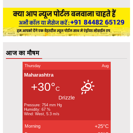
आज का मौषम
Thursday
Aug
Maharashtra
+30°
C
Drizzle
Pressure: 754 mm Hg
Humidity: 67 %
Wind: West, 5.3 m/s
Morning
+25°C