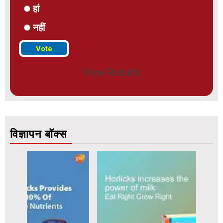
हां
नहीं
View Results
विज्ञापन बॉक्स