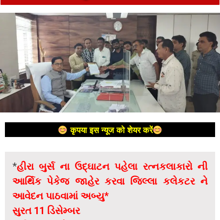
कृपया इस न्यूज को शेयर करें
*
હીરા બુર્સ ના ઉદ્ઘાટન પહેલા રત્નકલાકારો ની
આર્થિક પેકેજ જાહેર કરવા જિલ્લા કલેકટર ને
આવેદન પાઠવામાં અબ્યુ*
સુરત 11 ડિસેમ્બર