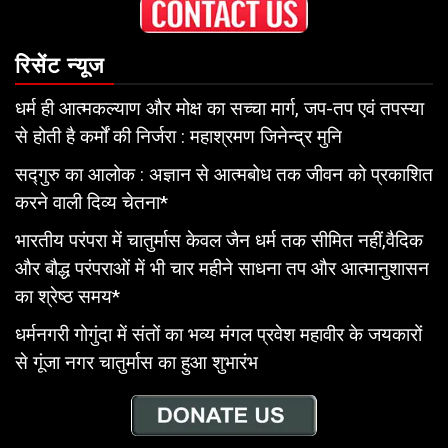
रिसेंट न्यूज
धर्म ही आत्मकल्याण और मोक्ष का सच्चा मार्ग, जप-तप एवं तपस्या
से होती है कर्मों की निर्जरा : महाश्रमण जिनेन्द्र मुनि
सद्गुरु का आलोक : अज्ञान से आत्मबोध तक जीवन को प्रकाशित
करने वाली दिव्य चेतना*
भारतीय परंपरा में चातुर्मास केवल जैन धर्म तक सीमित नहीं,वैदिक
और बौद्ध परंपराओं में भी चार महीने साधना तप और आत्मानुशासन
का श्रेष्ठ समय*
धर्मनगरी गोगुंदा में संतों का भव्य मंगल प्रवेश महावीर के जयकारों
से गूंजा नगर चातुर्मास का हुआ शुभारंभ