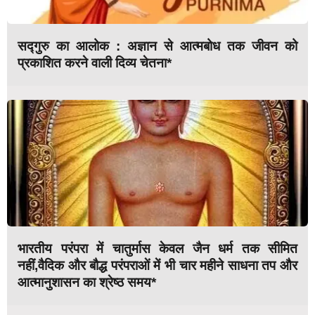
सद्गुरु का आलोक : अज्ञान से आत्मबोध तक जीवन को
प्रकाशित करने वाली दिव्य चेतना*
भारतीय परंपरा में चातुर्मास केवल जैन धर्म तक सीमित
नहीं,वैदिक और बौद्ध परंपराओं में भी चार महीने साधना तप और
आत्मानुशासन का श्रेष्ठ समय*