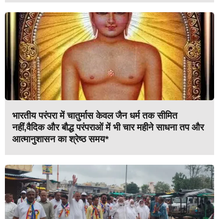
भारतीय परंपरा में चातुर्मास केवल जैन धर्म तक सीमित
नहीं,वैदिक और बौद्ध परंपराओं में भी चार महीने साधना तप और
आत्मानुशासन का श्रेष्ठ समय*