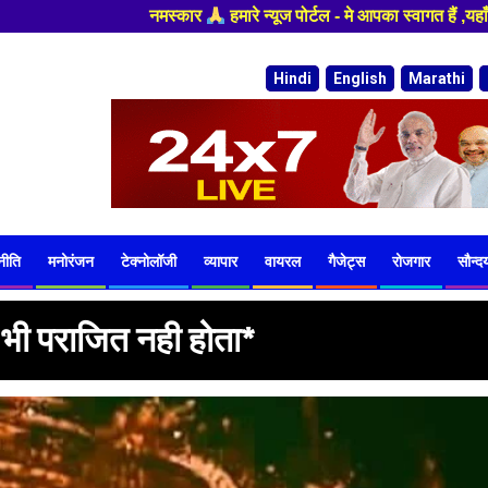
यूज पोर्टल - मे आपका स्वागत हैं ,यहाँ आपको हमेशा ताजा खबरों से रूबरू कराया
Hindi
English
Marathi
नीति
मनोरंजन
टेक्नोलॉजी
व्यापार
वायरल
गैजेट्स
रोजगार
सौन्दर्
 भी पराजित नही होता*