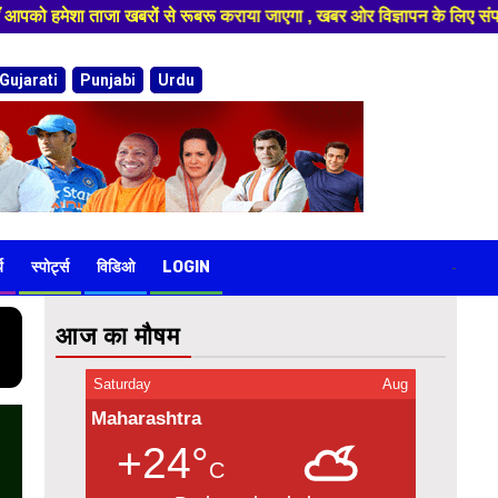
 जाएगा , खबर ओर विज्ञापन के लिए संपर्क करे 9974940324 8955950335 ,हमारे य
Gujarati
Punjabi
Urdu
य
स्पोर्ट्स
विडिओ
LOGIN
-
आज का मौषम
Saturday
Aug
Maharashtra
+24°
C