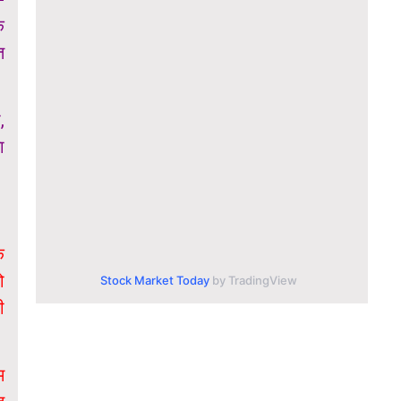
े
त
,
ा
े
ो
Stock Market Today
by TradingView
ी
म