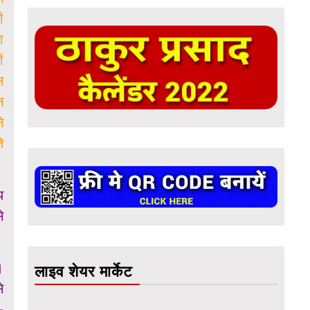
ी
ा
ं
न
न
े
े
य
े
।
लाइव शेयर मार्केट
े
-