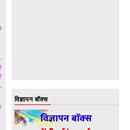
क
-
ी
ी
,
विज्ञापन बॉक्स
ा