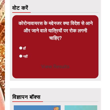
वोट करें
कोरोनावायरस के मद्देनजर क्या विदेश से आने
और जाने वाले यात्रियों पर रोक लगनी
चाहिए?
हाँ
नहीं
View Results
विज्ञापन बॉक्स