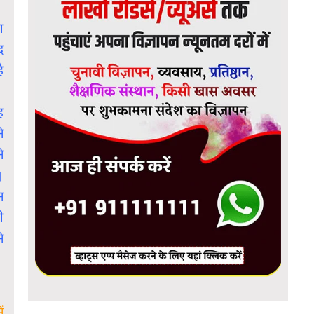
ा
द
ै
ह
े
े
।
स
ी
े
ं