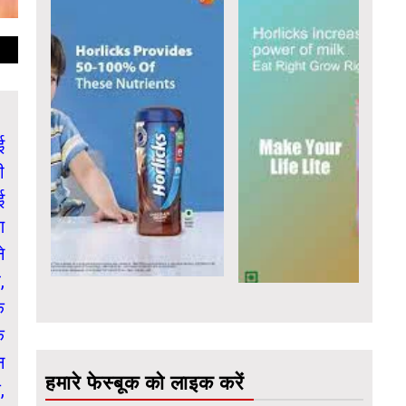
ई
ी
ई
ण
े
,
ि
े
न
हमारे फेस्बूक को लाइक करें
,