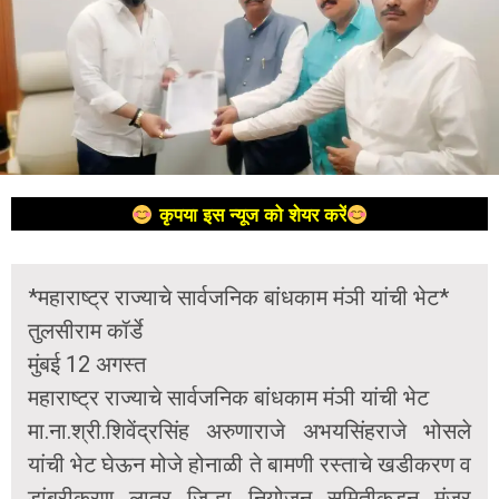
कृपया इस न्यूज को शेयर करें
*महाराष्ट्र राज्याचे सार्वजनिक बांधकाम मंञी यांची भेट*
तुलसीराम कॉर्डे
मुंबई 12 अगस्त
महाराष्ट्र राज्याचे सार्वजनिक बांधकाम मंञी यांची भेट
मा.ना.श्री.शिवेंद्रसिंह अरुणाराजे अभयसिंहराजे भोसले
यांची भेट घेऊन मोजे होनाळी ते बामणी रस्ताचे खडीकरण व
डांबरीकरण लातुर जिल्हा नियोजन समितीकडून मंजुर