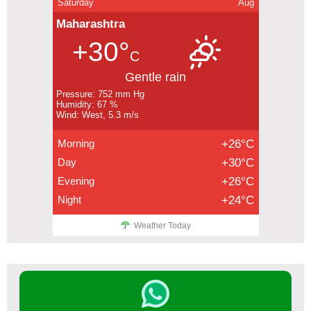
Saturday
Aug
Maharashtra
+30°
C
Gentle rain
Pressure: 752 mm Hg
Humidity: 67 %
Wind: West, 5.3 m/s
Morning
+26°C
Day
+30°C
Evening
+26°C
Night
+24°C
Weather Today