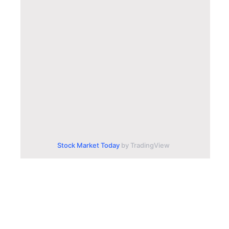
Stock Market Today
by TradingView