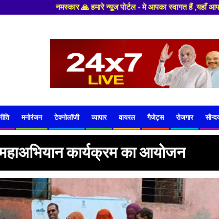
 पोर्टल - मे आपका स्वागत हैं ,यहाँ आपको हमेशा ताजा खबरों से रूबरू कराया ज
नीति
मनोरंजन
टेक्नोलॉजी
व्यापार
वायरल
गैजेट्स
रोजगार
सौन्दर्
ोपण महाअभियान कार्यक्रम का आयोजन