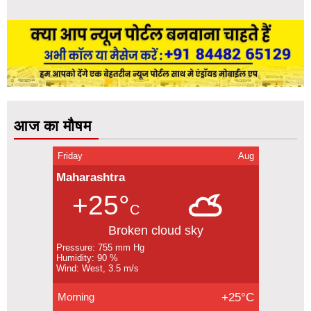
आज का मौषम
Friday
Aug
Maharashtra
+25°
C
Broken cloud sky
Pressure: 755 mm Hg
Humidity: 90 %
Wind: West, 3.5 m/s
Morning
+25°C