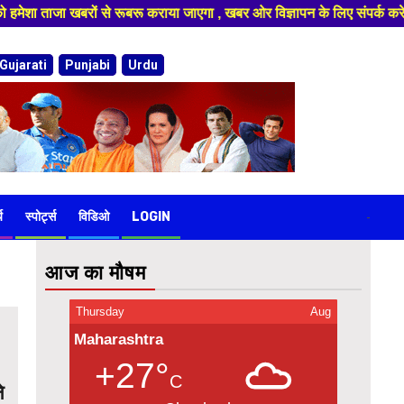
े रूबरू कराया जाएगा , खबर ओर विज्ञापन के लिए संपर्क करे 9974940324 895595
Gujarati
Punjabi
Urdu
य
स्पोर्ट्स
विडिओ
LOGIN
-
आज का मौषम
Thursday
Aug
Maharashtra
+27°
C
े