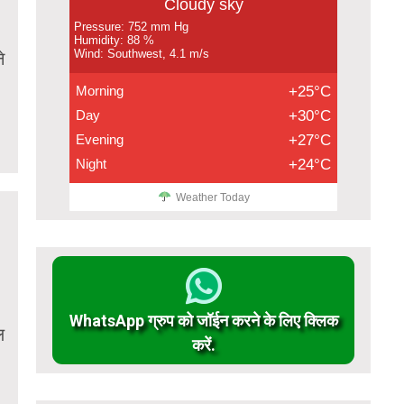
Cloudy sky
Pressure: 752 mm Hg
Humidity: 88 %
Wind: Southwest, 4.1 m/s
े
Morning
+25°C
Day
+30°C
Evening
+27°C
Night
+24°C
Weather Today
WhatsApp ग्रुप को जॉईन करने के लिए क्लिक
ल
करें.