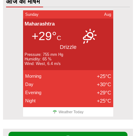
आज का मौषम
Sunday
Aug
Maharashtra
+29°
C
Drizzle
Pressure: 755 mm Hg
Humidity: 65 %
Wind: West, 6.4 m/s
Morning
+25°C
Day
+30°C
Evening
+29°C
Night
+25°C
Weather Today