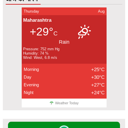
Thursday
Aug
Maharashtra
+29°
C
Rain
Pressure: 752 mm Hg
Humidity: 74 %
Wind: West, 6.8 m/s
Morning
+25°C
Day
+30°C
Evening
+27°C
Night
+24°C
Weather Today