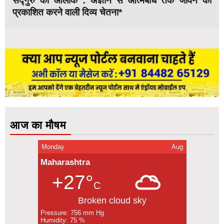
सद्गुरु का आलोक : अज्ञान से आत्मबोध तक जीवन को
प्रकाशित करने वाली दिव्य चेतना*
आज का मौषम
Monday
Aug
Maharashtra
+27°
C
Broken cloud sky
Pressure: 756 mm Hg
Humidity: 75 %