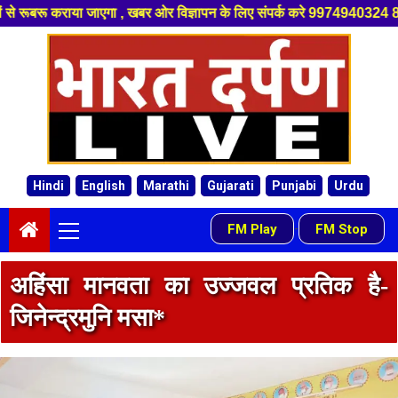
िज्ञापन के लिए संपर्क करे 9974940324 8955950335 ,हमारे यूट्यूब चैनल को सबस
Skip
to
content
Hindi
English
Marathi
Gujarati
Punjabi
Urdu
Primary
FM Play
FM Stop
-
Menu
अहिंसा मानवता का उज्जवल प्रतिक है-
जिनेन्द्रमुनि मसा*