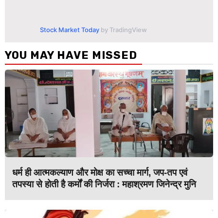
Stock Market Today
by TradingView
YOU MAY HAVE MISSED
धर्म ही आत्मकल्याण और मोक्ष का सच्चा मार्ग, जप-तप एवं
तपस्या से होती है कर्मों की निर्जरा : महाश्रमण जिनेन्द्र मुनि