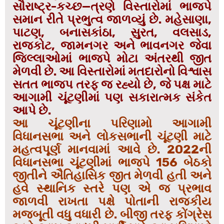
સૌરાષ્ટ્ર-કચ્છ—ત્રણે વિસ્તારોમાં ભાજપે
સમાન રીતે પ્રભુત્વ જાળવ્યું છે. મહેસાણા,
પાટણ, બનાસકાંઠા, સુરત, વલસાડ,
રાજકોટ, જામનગર અને ભાવનગર જેવા
જિલ્લાઓમાં ભાજપે મોટા અંતરથી જીત
મેળવી છે. આ વિસ્તારોમાં મતદારોનો વિશ્વાસ
સતત ભાજપ તરફ જ રહ્યો છે, જે પક્ષ માટે
આગામી ચૂંટણીમાં પણ સકારાત્મક સંકેત
આપે છે.
આ ચૂંટણીના પરિણામો આગામી
વિધાનસભા અને લોકસભાની ચૂંટણી માટે
મહત્વપૂર્ણ માનવામાં આવે છે. 2022ની
વિધાનસભા ચૂંટણીમાં ભાજપે 156 બેઠકો
જીતીને ઐતિહાસિક જીત મેળવી હતી અને
હવે સ્થાનિક સ્તરે પણ એ જ પ્રભાવ
જાળવી રાખતા પક્ષે પોતાની રાજકીય
મજબૂતી વધુ વધારી છે. બીજી તરફ કોંગ્રેસ