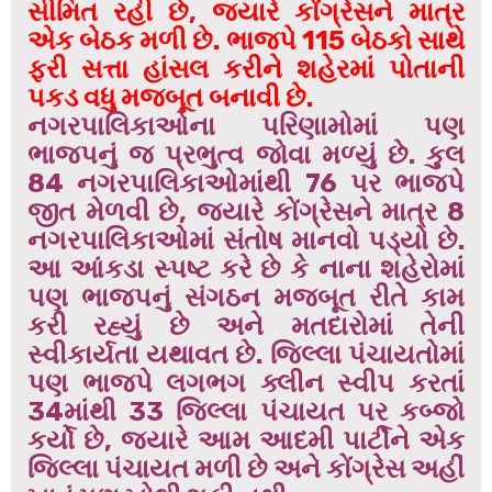
સીમિત રહી છે, જ્યારે કોંગ્રેસને માત્ર
એક બેઠક મળી છે. ભાજપે 115 બેઠકો સાથે
ફરી સત્તા હાંસલ કરીને શહેરમાં પોતાની
પકડ વધુ મજબૂત બનાવી છે.
નગરપાલિકાઓના પરિણામોમાં પણ
ભાજપનું જ પ્રભુત્વ જોવા મળ્યું છે. કુલ
84 નગરપાલિકાઓમાંથી 76 પર ભાજપે
જીત મેળવી છે, જ્યારે કોંગ્રેસને માત્ર 8
નગરપાલિકાઓમાં સંતોષ માનવો પડ્યો છે.
આ આંકડા સ્પષ્ટ કરે છે કે નાના શહેરોમાં
પણ ભાજપનું સંગઠન મજબૂત રીતે કામ
કરી રહ્યું છે અને મતદારોમાં તેની
સ્વીકાર્યતા યથાવત છે. જિલ્લા પંચાયતોમાં
પણ ભાજપે લગભગ ક્લીન સ્વીપ કરતાં
34માંથી 33 જિલ્લા પંચાયત પર કબ્જો
કર્યો છે, જ્યારે આમ આદમી પાર્ટીને એક
જિલ્લા પંચાયત મળી છે અને કોંગ્રેસ અહીં