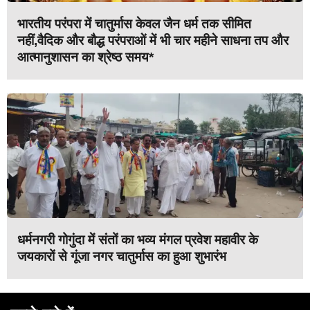
भारतीय परंपरा में चातुर्मास केवल जैन धर्म तक सीमित
नहीं,वैदिक और बौद्ध परंपराओं में भी चार महीने साधना तप और
आत्मानुशासन का श्रेष्ठ समय*
धर्मनगरी गोगुंदा में संतों का भव्य मंगल प्रवेश महावीर के
जयकारों से गूंजा नगर चातुर्मास का हुआ शुभारंभ