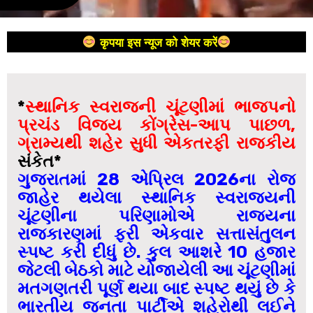
कृपया इस न्यूज को शेयर करें
*
સ્થાનિક સ્વરાજની ચૂંટણીમાં ભાજપનો
પ્રચંડ વિજય કોંગ્રેસ-આપ પાછળ,
ગ્રામ્યથી શહેર સુધી એકતરફી રાજકીય
સંકેત*
ગુજરાતમાં 28 એપ્રિલ 2026ના રોજ
જાહેર થયેલા સ્થાનિક સ્વરાજ્યની
ચૂંટણીના પરિણામોએ રાજ્યના
રાજકારણમાં ફરી એકવાર સત્તાસંતુલન
સ્પષ્ટ કરી દીધું છે. કુલ આશરે 10 હજાર
જેટલી બેઠકો માટે યોજાયેલી આ ચૂંટણીમાં
મતગણતરી પૂર્ણ થયા બાદ સ્પષ્ટ થયું છે કે
ભારતીય જનતા પાર્ટીએ શહેરોથી લઈને