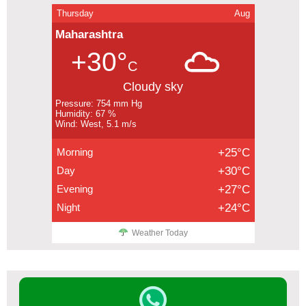
Thursday
Aug
Maharashtra
+30°
C
Cloudy sky
Pressure: 754 mm Hg
Humidity: 67 %
Wind: West, 5.1 m/s
Morning
+25°C
Day
+30°C
Evening
+27°C
Night
+24°C
Weather Today