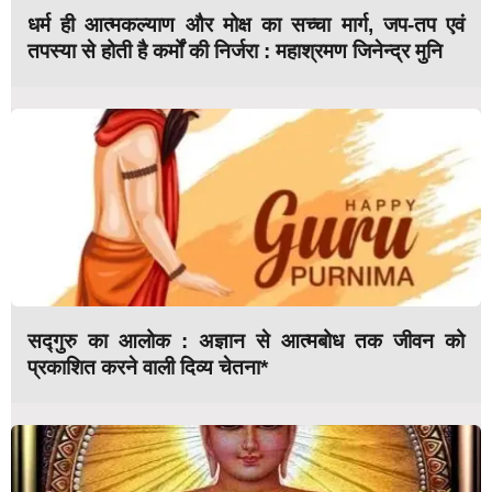
धर्म ही आत्मकल्याण और मोक्ष का सच्चा मार्ग, जप-तप एवं
तपस्या से होती है कर्मों की निर्जरा : महाश्रमण जिनेन्द्र मुनि
सद्गुरु का आलोक : अज्ञान से आत्मबोध तक जीवन को
प्रकाशित करने वाली दिव्य चेतना*