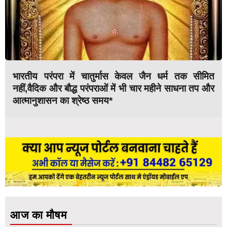
भारतीय परंपरा में चातुर्मास केवल जैन धर्म तक सीमित
नहीं,वैदिक और बौद्ध परंपराओं में भी चार महीने साधना तप और
आत्मानुशासन का श्रेष्ठ समय*
आज का मौषम