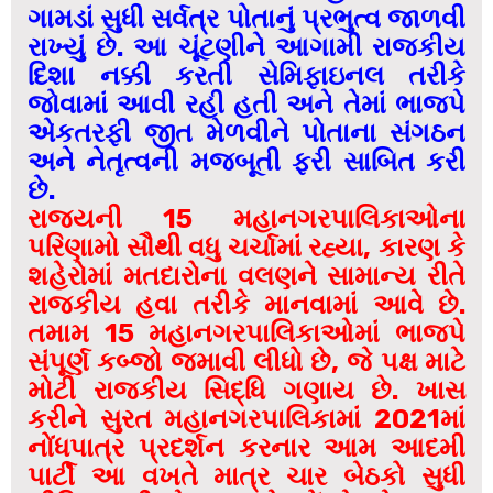
ગામડાં સુધી સર્વત્ર પોતાનું પ્રભુત્વ જાળવી
રાખ્યું છે. આ ચૂંટણીને આગામી રાજકીય
દિશા નક્કી કરતી સેમિફાઇનલ તરીકે
જોવામાં આવી રહી હતી અને તેમાં ભાજપે
એકતરફી જીત મેળવીને પોતાના સંગઠન
અને નેતૃત્વની મજબૂતી ફરી સાબિત કરી
છે.
રાજ્યની 15 મહાનગરપાલિકાઓના
પરિણામો સૌથી વધુ ચર્ચામાં રહ્યા, કારણ કે
શહેરોમાં મતદારોના વલણને સામાન્ય રીતે
રાજકીય હવા તરીકે માનવામાં આવે છે.
તમામ 15 મહાનગરપાલિકાઓમાં ભાજપે
સંપૂર્ણ કબ્જો જમાવી લીધો છે, જે પક્ષ માટે
મોટી રાજકીય સિદ્ધિ ગણાય છે. ખાસ
કરીને સુરત મહાનગરપાલિકામાં 2021માં
નોંધપાત્ર પ્રદર્શન કરનાર આમ આદમી
પાર્ટી આ વખતે માત્ર ચાર બેઠકો સુધી