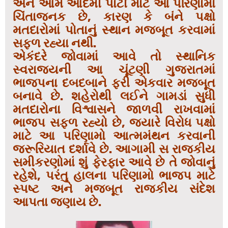
અને આમ આદમી પાર્ટી માટે આ પરિણામો
ચિંતાજનક છે, કારણ કે બંને પક્ષો
મતદારોમાં પોતાનું સ્થાન મજબૂત કરવામાં
સફળ રહ્યા નથી.
એકંદરે જોવામાં આવે તો સ્થાનિક
સ્વરાજ્યની આ ચૂંટણી ગુજરાતમાં
ભાજપના દબદબાને ફરી એકવાર મજબૂત
બનાવે છે. શહેરોથી લઈને ગામડાં સુધી
મતદારોના વિશ્વાસને જાળવી રાખવામાં
ભાજપ સફળ રહ્યો છે, જ્યારે વિરોધ પક્ષો
માટે આ પરિણામો આત્મમંથન કરવાની
જરૂરિયાત દર્શાવે છે. આગામી સ રાજકીય
સમીકરણોમાં શું ફેરફાર આવે છે તે જોવાનું
રહેશે, પરંતુ હાલના પરિણામો ભાજપ માટે
સ્પષ્ટ અને મજબૂત રાજકીય સંદેશ
આપતા જણાય છે.