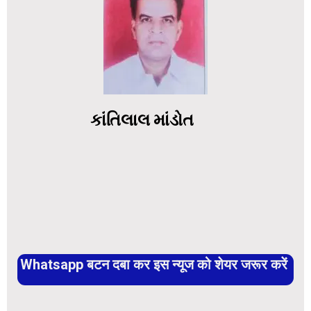
કાંતિલાલ માંડોત
Whatsapp बटन दबा कर इस न्यूज को शेयर जरूर करें