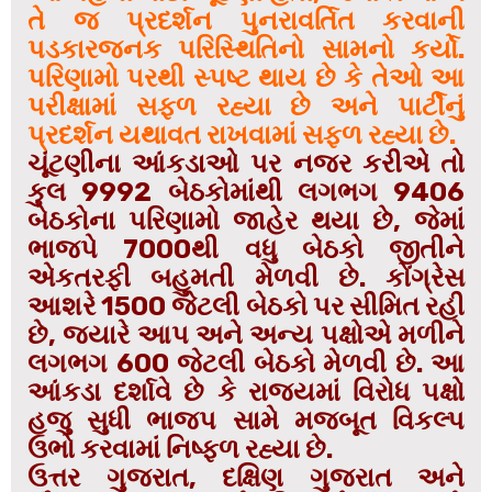
તે જ પ્રદર્શન પુનરાવર્તિત કરવાની
પડકારજનક પરિસ્થિતિનો સામનો કર્યો.
પરિણામો પરથી સ્પષ્ટ થાય છે કે તેઓ આ
પરીક્ષામાં સફળ રહ્યા છે અને પાર્ટીનું
પ્રદર્શન યથાવત રાખવામાં સફળ રહ્યા છે.
ચૂંટણીના આંકડાઓ પર નજર કરીએ તો
કુલ 9992 બેઠકોમાંથી લગભગ 9406
બેઠકોના પરિણામો જાહેર થયા છે, જેમાં
ભાજપે 7000થી વધુ બેઠકો જીતીને
એકતરફી બહુમતી મેળવી છે. કોંગ્રેસ
આશરે 1500 જેટલી બેઠકો પર સીમિત રહી
છે, જ્યારે આપ અને અન્ય પક્ષોએ મળીને
લગભગ 600 જેટલી બેઠકો મેળવી છે. આ
આંકડા દર્શાવે છે કે રાજ્યમાં વિરોધ પક્ષો
હજુ સુધી ભાજપ સામે મજબૂત વિકલ્પ
ઉભો કરવામાં નિષ્ફળ રહ્યા છે.
ઉત્તર ગુજરાત, દક્ષિણ ગુજરાત અને