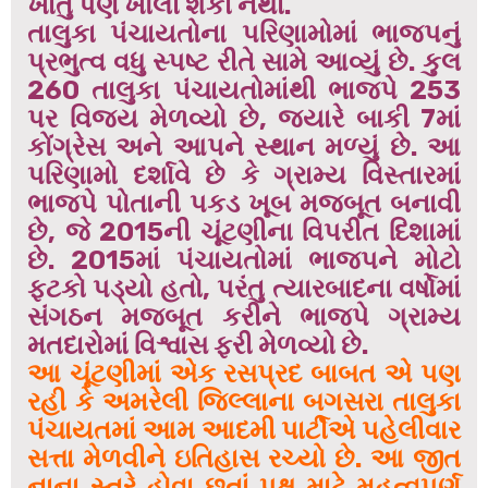
ખાતું પણ ખોલી શકી નથી.
તાલુકા પંચાયતોના પરિણામોમાં ભાજપનું
પ્રભુત્વ વધુ સ્પષ્ટ રીતે સામે આવ્યું છે. કુલ
260 તાલુકા પંચાયતોમાંથી ભાજપે 253
પર વિજય મેળવ્યો છે, જ્યારે બાકી 7માં
કોંગ્રેસ અને આપને સ્થાન મળ્યું છે. આ
પરિણામો દર્શાવે છે કે ગ્રામ્ય વિસ્તારમાં
ભાજપે પોતાની પકડ ખૂબ મજબૂત બનાવી
છે, જે 2015ની ચૂંટણીના વિપરીત દિશામાં
છે. 2015માં પંચાયતોમાં ભાજપને મોટો
ફટકો પડ્યો હતો, પરંતુ ત્યારબાદના વર્ષોમાં
સંગઠન મજબૂત કરીને ભાજપે ગ્રામ્ય
મતદારોમાં વિશ્વાસ ફરી મેળવ્યો છે.
આ ચૂંટણીમાં એક રસપ્રદ બાબત એ પણ
રહી કે અમરેલી જિલ્લાના બગસરા તાલુકા
પંચાયતમાં આમ આદમી પાર્ટીએ પહેલીવાર
સત્તા મેળવીને ઇતિહાસ રચ્યો છે. આ જીત
નાના સ્તરે હોવા છતાં પક્ષ માટે મહત્વપૂર્ણ