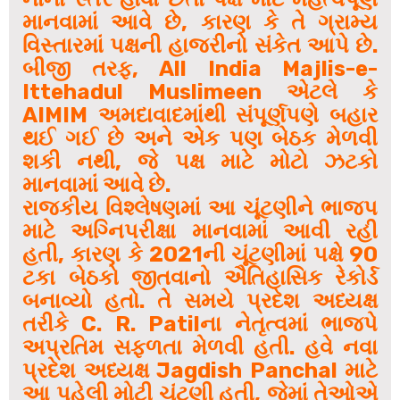
માનવામાં આવે છે, કારણ કે તે ગ્રામ્ય
વિસ્તારમાં પક્ષની હાજરીનો સંકેત આપે છે.
બીજી તરફ, All India Majlis-e-
Ittehadul Muslimeen એટલે કે
AIMIM અમદાવાદમાંથી સંપૂર્ણપણે બહાર
થઈ ગઈ છે અને એક પણ બેઠક મેળવી
શકી નથી, જે પક્ષ માટે મોટો ઝટકો
માનવામાં આવે છે.
રાજકીય વિશ્લેષણમાં આ ચૂંટણીને ભાજપ
માટે અગ્નિપરીક્ષા માનવામાં આવી રહી
હતી, કારણ કે 2021ની ચૂંટણીમાં પક્ષે 90
ટકા બેઠકો જીતવાનો ઐતિહાસિક રેકોર્ડ
બનાવ્યો હતો. તે સમયે પ્રદેશ અધ્યક્ષ
તરીકે C. R. Patilના નેતૃત્વમાં ભાજપે
અપ્રતિમ સફળતા મેળવી હતી. હવે નવા
પ્રદેશ અધ્યક્ષ Jagdish Panchal માટે
આ પહેલી મોટી ચૂંટણી હતી, જેમાં તેઓએ