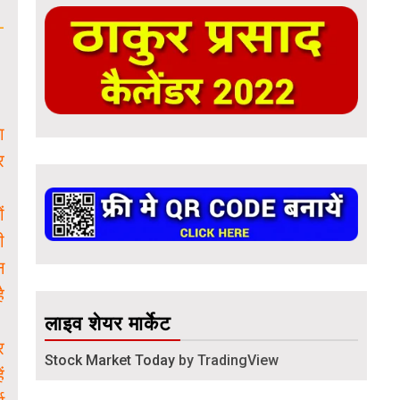
-
ा
र
ं
ी
न
ै
लाइव शेयर मार्केट
र
Stock Market Today
by TradingView
ं