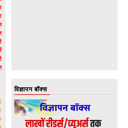
ा
ा
न
त
ी
म
ी
न
विज्ञापन बॉक्स
ि
श
न
न