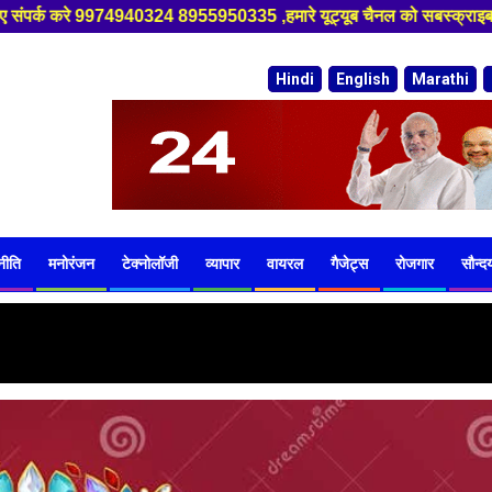
55950335 ,हमारे यूट्यूब चैनल को सबस्क्राइब करें, साथ मे हमारे फेसबुक को ल
Hindi
English
Marathi
नीति
मनोरंजन
टेक्नोलॉजी
व्यापार
वायरल
गैजेट्स
रोजगार
सौन्दर्