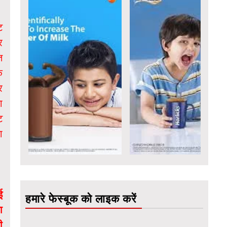
ट
र
त
क
र
ा
ि
ा
ई
हमारे फेस्बूक को लाइक करें
ा
ी