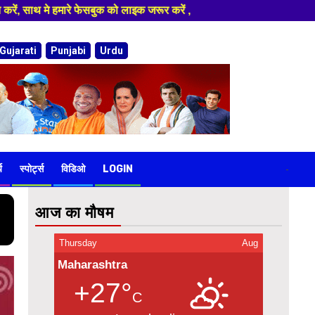
ाइक जरूर करें ,
Gujarati
Punjabi
Urdu
य
स्पोर्ट्स
विडिओ
LOGIN
-
आज का मौषम
Thursday
Aug
Maharashtra
+27°
C