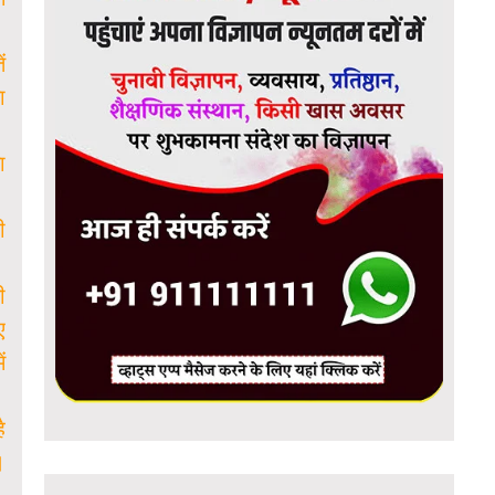
ं
ा
ा
ी
ी
ए
ं
ै
।