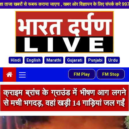
रू कराया जाएगा , खबर ओर विज्ञापन के लिए संपर्क करे 9974940324 8955950335 
Skip
to
content
Hindi
English
Marathi
Gujarati
Punjabi
Urdu
Primary
FM Play
FM Stop
-
Menu
क्राइम ब्रांच के ग्राउंड में भीषण आग लगने
से मची भगदड़, वहां खड़ी 14 गाड़ियां जल गईं