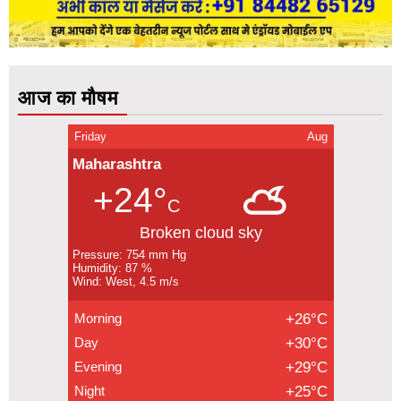
आज का मौषम
Friday
Aug
Maharashtra
+24°
C
Broken cloud sky
Pressure: 754 mm Hg
Humidity: 87 %
Wind: West, 4.5 m/s
Morning
+26°C
Day
+30°C
Evening
+29°C
Night
+25°C