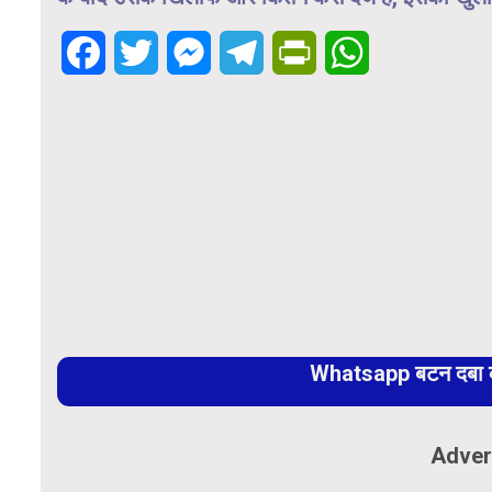
Facebook
Twitter
Messenger
Telegram
PrintFriendly
WhatsApp
Whatsapp बटन दबा कर
Adver