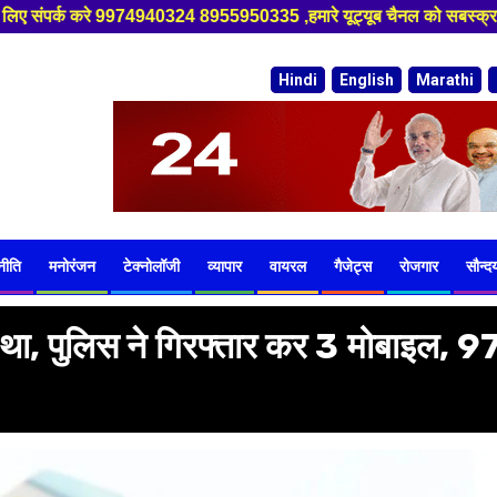
,हमारे यूट्यूब चैनल को सबस्क्राइब करें, साथ मे हमारे फेसबुक को लाइक जरूर 
Hindi
English
Marathi
नीति
मनोरंजन
टेक्नोलॉजी
व्यापार
वायरल
गैजेट्स
रोजगार
सौन्दर्
 था, पुलिस ने गिरफ्तार कर 3 मोबाइल, 9