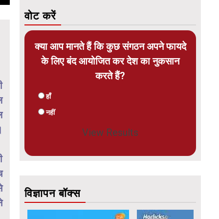
वोट करें
क्या आप मानते हैं कि कुछ संगठन अपने फायदे
के लिए बंद आयोजित कर देश का नुकसान
करते हैं?
ी
हाँ
ल
नहीं
ल
।
View Results
ी
च
े
विज्ञापन बॉक्स
े