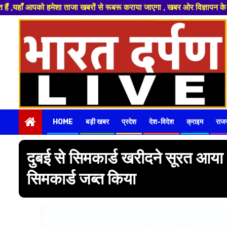
बरू कराया जाएगा , खबर ओर विज्ञापन के लिए संपर्क करे 9974940324 8955950335 
Skip
to
content
HOME
बड़ी खबर
प्रदेश
देश-विदेश
क्राइम
राज
दुबई से सिमकार्ड खरीदने सूरत आया
सिमकार्ड जब्त किया