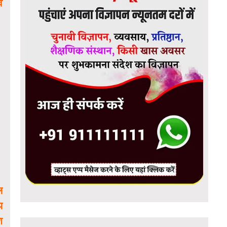
ं
ल
य
श