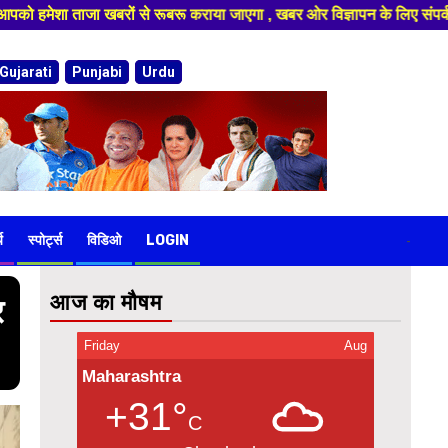
एगा , खबर ओर विज्ञापन के लिए संपर्क करे 9974940324 8955950335 ,हमारे यूट्
Gujarati
Punjabi
Urdu
य
स्पोर्ट्स
विडिओ
LOGIN
-
आज का मौषम
र
Friday
Aug
Maharashtra
+31°
C