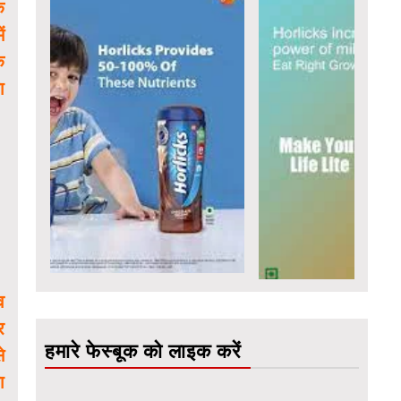
े
ं
क
ा
व
र
हमारे फेस्बूक को लाइक करें
े
ा