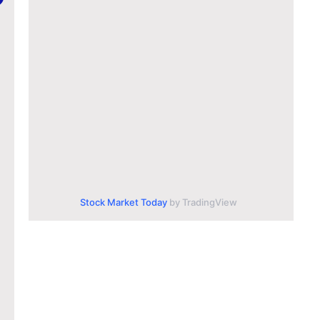
Stock Market Today
by TradingView