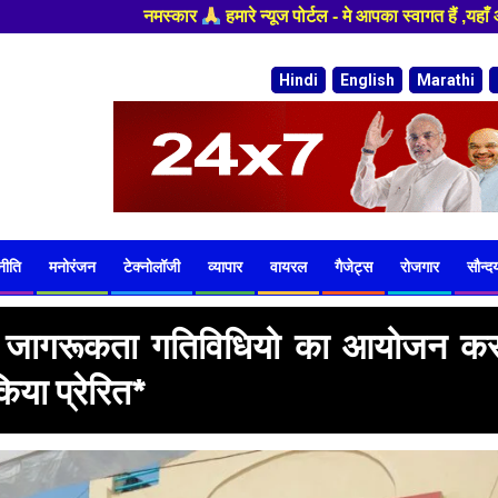
 पोर्टल - मे आपका स्वागत हैं ,यहाँ आपको हमेशा ताजा खबरों से रूबरू कराया जा
Hindi
English
Marathi
नीति
मनोरंजन
टेक्नोलॉजी
व्यापार
वायरल
गैजेट्स
रोजगार
सौन्दर्
तदाता जागरूकता गतिविधियो का आयोजन क
या प्रेरित*