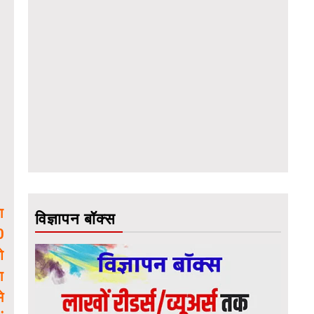
ा
विज्ञापन बॉक्स
0
ओ
ा
े