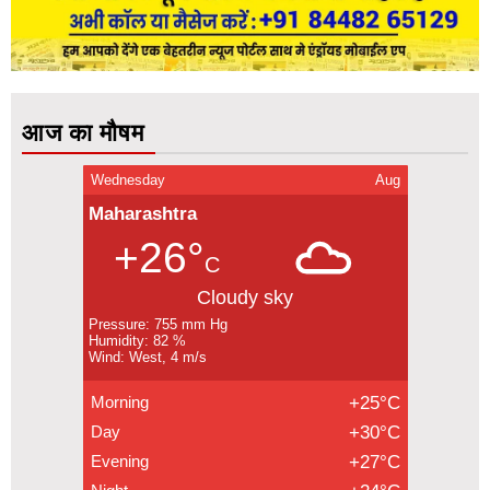
आज का मौषम
Wednesday
Aug
Maharashtra
+26°
C
Cloudy sky
Pressure: 755 mm Hg
Humidity: 82 %
Wind: West, 4 m/s
Morning
+25°C
Day
+30°C
Evening
+27°C