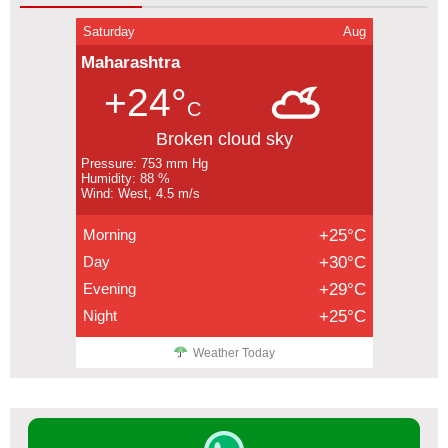
Saturday
Aug
Maharashtra
+24°
C
Broken cloud sky
Pressure: 753 mm Hg
Humidity: 88 %
Wind: West, 4.5 m/s
Morning
+25°C
Day
+30°C
Evening
+29°C
Night
+25°C
Weather Today