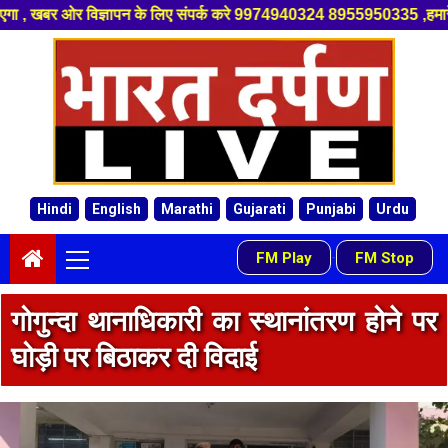
 संपर्क करे 9974940324 8955950335 ,हमारे यूट्यूब चैनल को सबस्क्राइब करें, 
Skip
to
content
Hindi
English
Marathi
Gujarati
Punjabi
Urdu
Primary
FM Play
FM Stop
-
Menu
गोगुन्दा थानाधिकारी का स्थानांतरण होने पर
घोड़ी पर बिठाकर दी विदाई