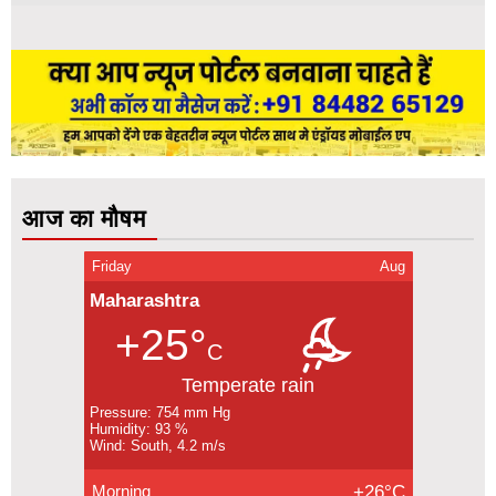
आज का मौषम
Friday
Aug
Maharashtra
+25°
C
Temperate rain
Pressure: 754 mm Hg
Humidity: 93 %
Wind: South, 4.2 m/s
Morning
+26°C