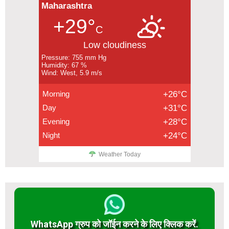
Maharashtra
+29°
C
Low cloudiness
Pressure: 755 mm Hg
Humidity: 67 %
Wind: West, 5.9 m/s
Morning
+26°C
Day
+31°C
Evening
+28°C
Night
+24°C
Weather Today
WhatsApp ग्रुप को जॉईन करने के लिए क्लिक करें.