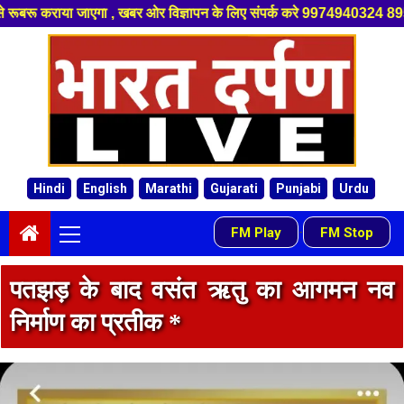
र विज्ञापन के लिए संपर्क करे 9974940324 8955950335 ,हमारे यूट्यूब चैनल को
Skip
to
content
Hindi
English
Marathi
Gujarati
Punjabi
Urdu
Primary
FM Play
FM Stop
-
Menu
पतझड़ के बाद वसंत ऋतु का आगमन नव
निर्माण का प्रतीक *