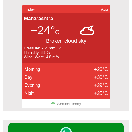
Friday
Aug
Maharashtra
+24°
C
Broken cloud sky
Pressure: 754 mm Hg
Humidity: 89 %
Wind: West, 4.8 m/s
Morning
+26°C
Day
+30°C
Evening
+29°C
Night
+25°C
Weather Today