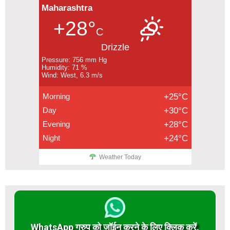
Maharashtra
+28°
C
Drizzle
Pressure: 756 mm Hg
Humidity: 71 %
Wind: West, 6.3 m/s
Morning
+25°C
Day
+30°C
Evening
+28°C
Night
+24°C
Weather Today
WhatsApp ग्रुप को जॉईन करने के लिए क्लिक करें.