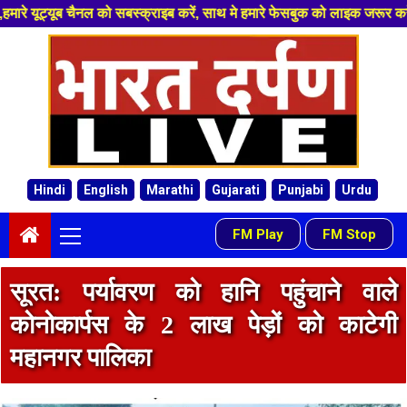
्राइब करें, साथ मे हमारे फेसबुक को लाइक जरूर करें ,
Skip
to
content
Hindi
English
Marathi
Gujarati
Punjabi
Urdu
Primary
FM Play
FM Stop
-
Menu
सूरत: पर्यावरण को हानि पहुंचाने वाले
कोनोकार्पस के 2 लाख पेड़ों को काटेगी
महानगर पालिका