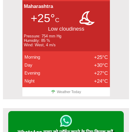
Maharashtra
+25°
C
Low cloudiness
Pressure: 754 mm Hg
Humidity: 85 %
Wind: West, 4 m/s
Morning
+25°C
Day
+30°C
Evening
+27°C
Night
+24°C
Weather Today