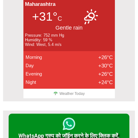
Maharashtra
+31°
C
Gentle rain
Pressure: 752 mm Hg
Humidity: 59 %
Wind: West, 5.4 m/s
Morning
+26°C
Day
+30°C
Evening
+26°C
Night
+24°C
Weather Today
WhatsApp ग्रुप को जॉईन करने के लिए क्लिक करें.