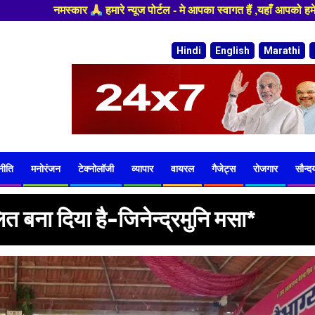
ँ आपको हमेशा ताजा खबरों से रूबरू कराया जाएगा , खबर ओर विज्ञापन के लिए संपर
Hindi
English
Marathi
नीति
मनोरंजन
टेक्नोलॉजी
व्यापार
वायरल
गैजेट्स
रोजगार
सौन्दर्
ित बना दिया है-जिनेन्द्रमुनि मसा*