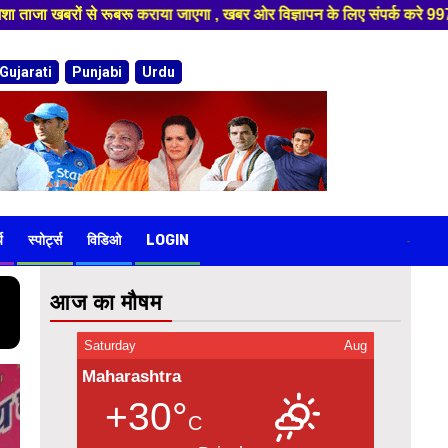
्क करे 9974940324 8955950335 ,हमारे यूट्यूब चैनल को सबस्क्राइब करें, साथ 
Gujarati
Punjabi
Urdu
य
स्पोर्ट्स
विडिओ
LOGIN
-
आज का मौषम
Saturday
Aug
Maharashtra
+30°
C