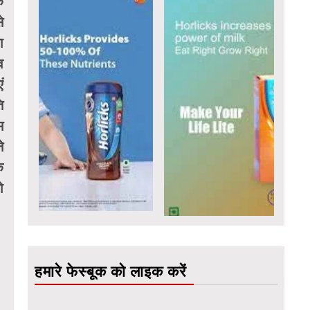
े
े
ा
व
ं
ि
म
े
ि
ो
हमारे फेस्बूक को लाइक करें