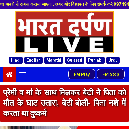
जाएगा , खबर ओर विज्ञापन के लिए संपर्क करे 9974940324 8955950335 ,हमारे यू
Skip
to
content
Hindi
English
Marathi
Gujarati
Punjabi
Urdu
Primary
FM Play
FM Stop
-
Menu
प्रेमी व मां के साथ मिलकर बेटी ने पिता को
मौत के घाट उतारा, बेटी बोली- पिता नशे में
करता था दुष्कर्म