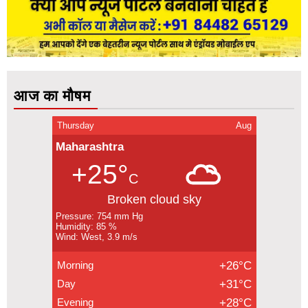
आज का मौषम
Thursday
Aug
Maharashtra
+25°
C
Broken cloud sky
Pressure: 754 mm Hg
Humidity: 85 %
Wind: West, 3.9 m/s
Morning
+26°C
Day
+31°C
Evening
+28°C