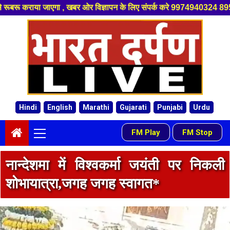
के लिए संपर्क करे 9974940324 8955950335 ,हमारे यूट्यूब चैनल को सबस्क्राइब
Skip
to
content
Hindi
English
Marathi
Gujarati
Punjabi
Urdu
Primary
FM Play
FM Stop
-
Menu
नान्देशमा में विश्वकर्मा जयंती पर निकली
शोभायात्रा,जगह जगह स्वागत*