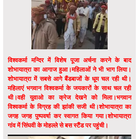
विश्वकर्मा मन्दिर में विशेष पूजा अर्चना करने के बाद
शोभायात्रा का आगाज हुआ।महिलाओं ने भी भाग लिया।
शोभायात्रा में सबसे आगे बैंडबाजों के धूम चल रही थी।
महिलाएं भगवान विश्वकर्मा के जयकारों के साथ चल रही
थी।वही युवाओ का क्रेज देखने को मिला।भगवान
विश्वकर्मा के विग्रह की झांकी सजी थी।शोभायात्रा का
जगह जगह पुष्पवर्षा कर स्वागत किया गया।शोभायात्रा
गांव में सिंघवी के मोहल्ले से बस स्टैंड पर पहुंची।