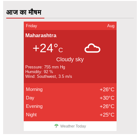
आज का मौषम
Friday
Aug
Maharashtra
+24°
C
Cloudy sky
Pressure: 755 mm Hg
Humidity: 92 %
Wind: Southwest, 3.5 m/s
Morning
+26°C
Day
+30°C
Evening
+26°C
Night
+25°C
Weather Today