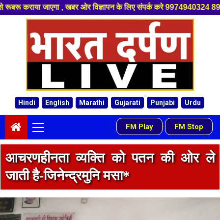
, खबर ओर विज्ञापन के लिए संपर्क करे 9974940324 8955950335 ,हमारे यूट्यूब च
Skip
to
content
Hindi
English
Marathi
Gujarati
Punjabi
Urdu
Primary
FM Play
FM Stop
-
Menu
आचरणहीनता व्यक्ति को पतन की ओर ले
जाती है-जिनेन्द्रमुनि मसा*