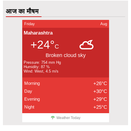
आज का मौषम
Friday
Aug
Maharashtra
+24°
C
Broken cloud sky
Pressure: 754 mm Hg
Humidity: 87 %
Wind: West, 4.5 m/s
Morning
+26°C
Day
+30°C
Evening
+29°C
Night
+25°C
Weather Today