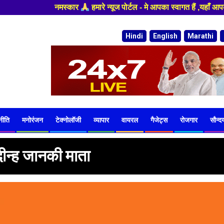
 मे आपका स्वागत हैं ,यहाँ आपको हमेशा ताजा खबरों से रूबरू कराया जाएगा , खब
Hindi
English
Marathi
नीति
मनोरंजन
टेक्नोलॉजी
व्यापार
वायरल
गैजेट्स
रोजगार
सौन्दर्
दीन्ह जानकी माता