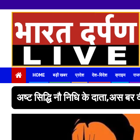
नमस्कार
हमारे न्यूज पोर्टल -
Skip
to
content
HOME
बड़ी खबर
प्रदेश
देश-विदेश
क्राइम
राज
अष्ट सिद्धि नौ निधि के दाता,अस बर 