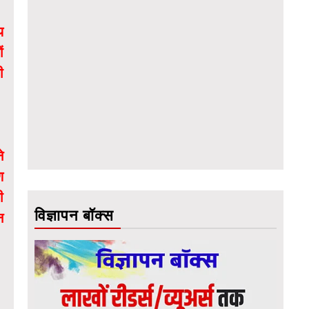
य
ं
ी
े
ण
ी
विज्ञापन बॉक्स
न