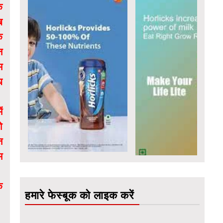
े
ब
े
न
म
ध
ं
ो
न
म
क
हमारे फेस्बूक को लाइक करें