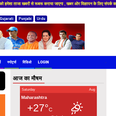
र ओर विज्ञापन के लिए संपर्क करे 9974940324 8955950335 ,हमारे यूट्यूब चैनल
Gujarati
Punjabi
Urdu
य
स्पोर्ट्स
विडिओ
LOGIN
-
आज का मौषम
Saturday
Aug
Maharashtra
+27°
C