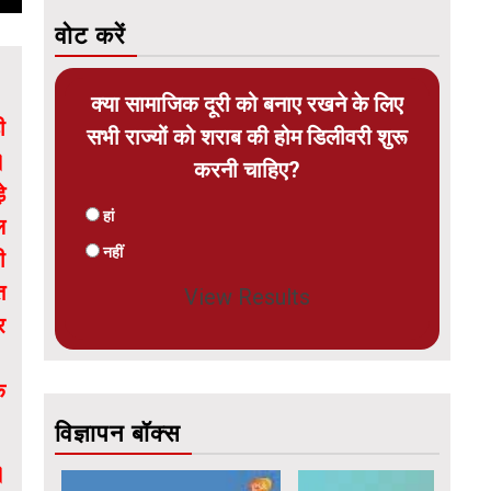
वोट करें
क्या सामाजिक दूरी को बनाए रखने के लिए
ी
सभी राज्यों को शराब की होम डिलीवरी शुरू
।
करनी चाहिए?
े
हां
ल
नहीं
ी
त
View Results
र
क
विज्ञापन बॉक्स
।