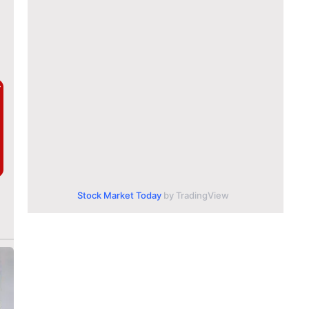
ै
Stock Market Today
by TradingView